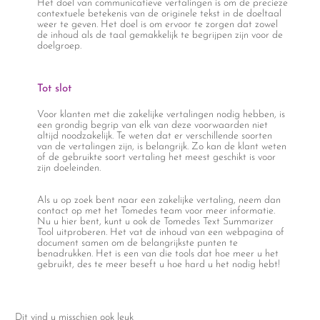
Het doel van communicatieve vertalingen is om de precieze
contextuele betekenis van de originele tekst in de doeltaal
weer te geven. Het doel is om ervoor te zorgen dat zowel
de inhoud als de taal gemakkelijk te begrijpen zijn voor de
doelgroep.
Tot slot
Voor klanten met die zakelijke vertalingen nodig hebben, is
een grondig begrip van elk van deze voorwaarden niet
altijd noodzakelijk. Te weten dat er verschillende soorten
van de vertalingen zijn, is belangrijk. Zo kan de klant weten
of de gebruikte soort vertaling het meest geschikt is voor
zijn doeleinden.
Als u op zoek bent naar een zakelijke vertaling, neem dan
contact op met het Tomedes team voor meer informatie.
Nu u hier bent, kunt u ook de Tomedes Text Summarizer
Tool uitproberen. Het vat de inhoud van een webpagina of
document samen om de belangrijkste punten te
benadrukken. Het is een van die tools dat hoe meer u het
gebruikt, des te meer beseft u hoe hard u het nodig hebt!
Dit vind u misschien ook leuk