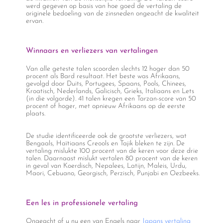
werd gegeven op basis van hoe goed de vertaling de
originele bedoeling van de zinsneden ongeacht de kwaliteit
ervan.
Winnaars en verliezers van vertalingen
Van alle geteste talen scoorden slechts 12 hoger dan 50
procent als Bard resultaat. Het beste was Afrikaans,
gevolgd door Duits, Portugees, Spaans, Pools, Chinees,
Kroatisch, Nederlands, Galicisch, Grieks, Italiaans en Lets
(in die volgorde). 41 talen kregen een Tarzan-score van 50
procent of hoger, met opnieuw Afrikaans op de eerste
plaats.
De studie identificeerde ook de grootste verliezers, wat
Bengaals, Haïtiaans Creools en Tajik bleken te zijn. De
vertaling mislukte 100 procent van de keren voor deze drie
talen. Daarnaast mislukt vertalen 80 procent van de keren
in geval van Koerdisch, Nepalees, Latijn, Maleis, Urdu,
Maori, Cebuano, Georgisch, Perzisch, Punjabi en Oezbeeks.
Een les in professionele vertaling
Ongeacht of u nu een van Engels naar
Japans vertaling