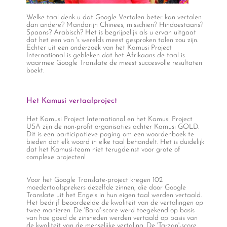
Welke taal denk u dat Google Vertalen beter kan vertalen
dan andere? Mandarijn Chinees, misschien? Hindoestaans?
Spaans? Arabisch? Het is begrijpelijk als u ervan uitgaat
dat het een van 's werelds meest gesproken talen zou zijn.
Echter uit een onderzoek van het Kamusi Project
International is gebleken dat het Afrikaans de taal is
waarmee Google Translate de meest succesvolle resultaten
boekt.
Het Kamusi vertaalproject
Het Kamusi Project International en het Kamusi Project
USA zijn de non-profit organisaties achter Kamusi GOLD.
Dit is een participatieve poging om een woordenboek te
bieden dat elk woord in elke taal behandelt. Het is duidelijk
dat het Kamusi-team niet terugdeinst voor grote of
complexe projecten!
Voor het Google Translate-project kregen 102
moedertaalsprekers dezelfde zinnen, die door Google
Translate uit het Engels in hun eigen taal werden vertaald.
Het bedrijf beoordeelde de kwaliteit van de vertalingen op
twee manieren. De 'Bard'-score werd toegekend op basis
van hoe goed de zinsneden werden vertaald op basis van
de kwaliteit van de menselijke vertaling. De 'Tarzan'-score